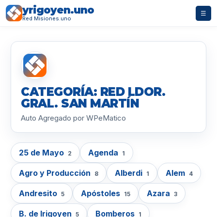
yrigoyen.uno
☰
Red Misiones.uno
CATEGORÍA: RED LDOR.
GRAL. SAN MARTÍN
Auto Agregado por WPeMatico
25 de Mayo
Agenda
2
1
Agro y Producción
Alberdi
Alem
8
1
4
Andresito
Apóstoles
Azara
5
15
3
B. de Irigoyen
Bomberos
5
1